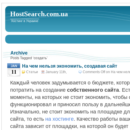
HostSearch.com.ua
Хостинг в Украине
Archive
Posts Tagged ‘создать’
На чем нельзя экономить, создавая сайт
JAN
11
Статьи
January 11th,
Comments Off
on На чем нел
2013
Каждый человек задумывается о бюджете, котор
потратить на создание
собственного сайта
. Ес
моменты, на которых не стоит экономить, чтобы
функционировал и приносил пользу в дальнейш
Изначально, не стоит экономить на площадке д
сайта, то есть
на хостинге
. Качество работы ваш
сайта зависит от площадки, на которой он будет