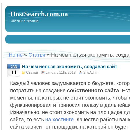
HostSearch.com.ua
Хостинг в Украине
Home
»
Статьи
» На чем нельзя экономить, созда
На чем нельзя экономить, создавая сайт
JAN
11
Статьи
January 11th, 2013
SiteAdmin
Каждый человек задумывается о бюджете, котор
потратить на создание
собственного сайта
. Ес
моменты, на которых не стоит экономить, чтобы
функционировал и приносил пользу в дальнейш
Изначально, не стоит экономить на площадке д
сайта, то есть
на хостинге
. Качество работы ваш
сайта зависит от площадки, на которой он будет